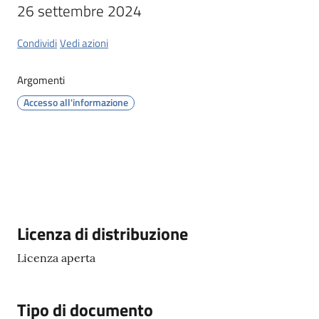
26 settembre 2024
Orari
Condividi
Vedi azioni
uffici
Argomenti
Segnalazioni
Accesso all'informazione
Tutti
gli
argomenti
Seguici
Descrizione
Licenza di distribuzione
su
Licenza aperta
Tipo di documento