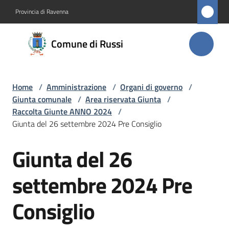
Vai al contenuto
Vai alla navigazione
Vai al footer
Provincia di Ravenna
Comune
Comune di Russi
di Russi
Home
/
Amministrazione
/
Organi di governo
/
Amministrazione
Giunta comunale
/
Area riservata Giunta
/
Menu selezionato
Raccolta Giunte ANNO 2024
/
Novità
Giunta del 26 settembre 2024 Pre Consiglio
Giunta del 26
Servizi
Salta al contenuto
settembre 2024 Pre
Vivere
Russi
Consiglio