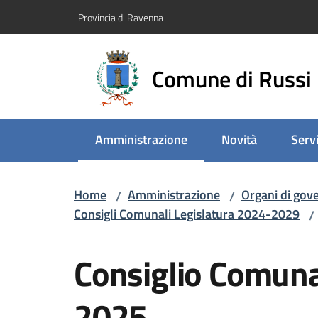
Vai al contenuto
Vai alla navigazione
Vai al footer
Provincia di Ravenna
Comune di Russi
Amministrazione
Novità
Servi
Menu selezionato
Home
Amministrazione
Organi di gov
/
/
Consigli Comunali Legislatura 2024-2029
/
Salta al contenuto
Consiglio Comuna
2025