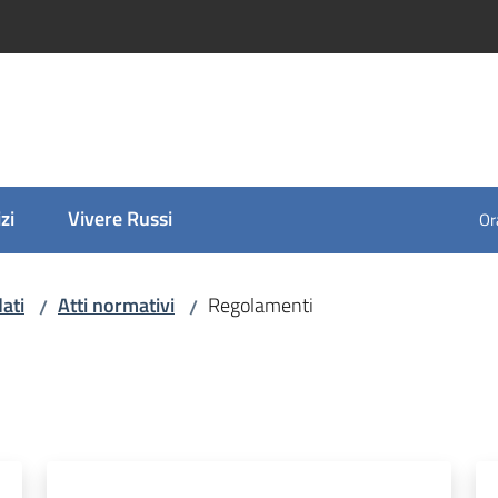
zi
Vivere Russi
Ora
ati
Atti normativi
Regolamenti
/
/