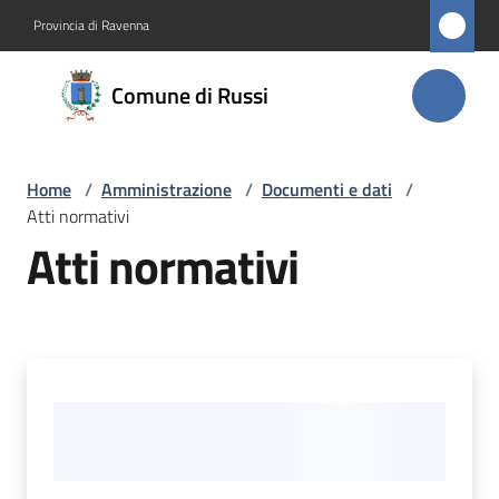
Vai al contenuto
Vai alla navigazione
Vai al footer
Provincia di Ravenna
Comune
Comune di Russi
di Russi
Home
/
Amministrazione
/
Documenti e dati
/
Amministrazione
Atti normativi
Menu selezionato
Atti normativi
Novità
Servizi
Vivere
Russi