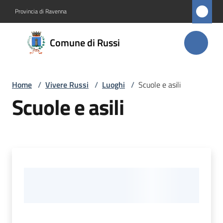
Vai al contenuto
Vai alla navigazione
Vai al footer
Provincia di Ravenna
Comune
Comune di Russi
di Russi
Home
/
Vivere Russi
/
Luoghi
/
Scuole e asili
Amministrazione
Scuole e asili
Novità
Servizi
Vivere
Russi
Menu selezionato