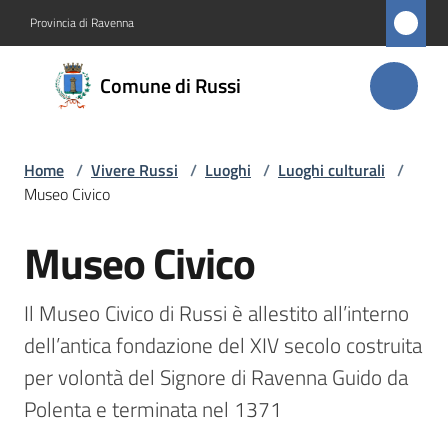
Vai al contenuto
Vai alla navigazione
Vai al footer
Provincia di Ravenna
Comune
Comune di Russi
di Russi
Home
/
Vivere Russi
/
Luoghi
/
Luoghi culturali
/
Amministrazione
Museo Civico
Novità
Museo Civico
Salta al contenuto
Servizi
Il Museo Civico di Russi è allestito all’interno 
dell’antica fondazione del XIV secolo costruita 
Vivere
Russi
per volontà del Signore di Ravenna Guido da 
Menu selezionato
Polenta e terminata nel 1371