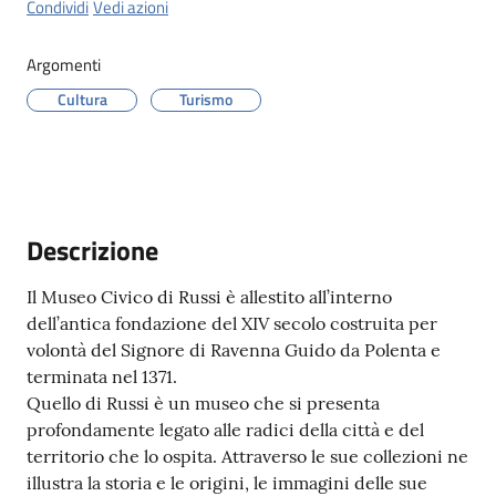
Condividi
Vedi azioni
Orari
Argomenti
uffici
Cultura
Turismo
Segnalazioni
Tutti
gli
Descrizione
argomenti
Il Museo Civico di Russi è allestito all’interno
dell’antica fondazione del XIV secolo costruita per
Seguici
volontà del Signore di Ravenna Guido da Polenta e
su
terminata nel 1371.
Quello di Russi è un museo che si presenta
profondamente legato alle radici della città e del
territorio che lo ospita. Attraverso le sue collezioni ne
illustra la storia e le origini, le immagini delle sue