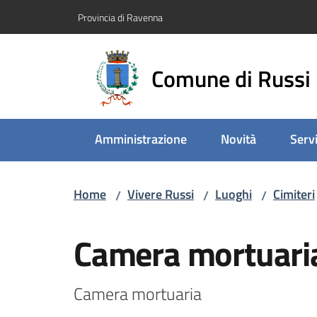
Vai al contenuto
Vai alla navigazione
Vai al footer
Provincia di Ravenna
Comune di Russi
Amministrazione
Novità
Servi
Home
Vivere Russi
Luoghi
Cimiteri
/
/
/
Salta al contenuto
Camera mortuari
Camera mortuaria