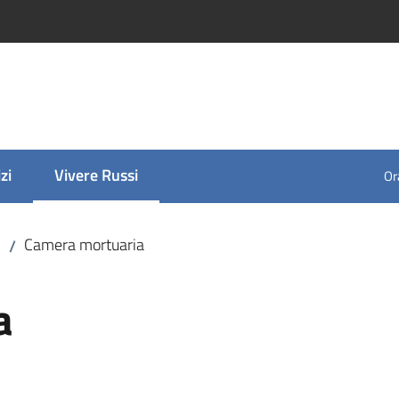
zi
Vivere Russi
Ora
Menu selezionato
Camera mortuaria
/
a