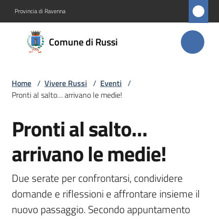
Vai al contenuto
Vai alla navigazione
Vai al footer
Provincia di Ravenna
Comune
Comune di Russi
di Russi
Home
/
Vivere Russi
/
Eventi
/
Amministrazione
Pronti al salto… arrivano le medie!
Novità
Pronti al salto…
Salta al contenuto
Servizi
arrivano le medie!
Vivere
Due serate per confrontarsi, condividere 
Russi
domande e riflessioni e affrontare insieme il 
Menu selezionato
nuovo passaggio. Secondo appuntamento 