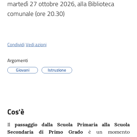
martedì 27 ottobre 2026, alla Biblioteca 
comunale (ore 20.30)
Orari
uffici
Segnalazioni
Condividi
Vedi azioni
Tutti
Argomenti
gli
argomenti
Giovani
Istruzione
Seguici
su
Cos'è
Il
passaggio dalla Scuola Primaria alla Scuola
Secondaria di Primo Grado
è un momento