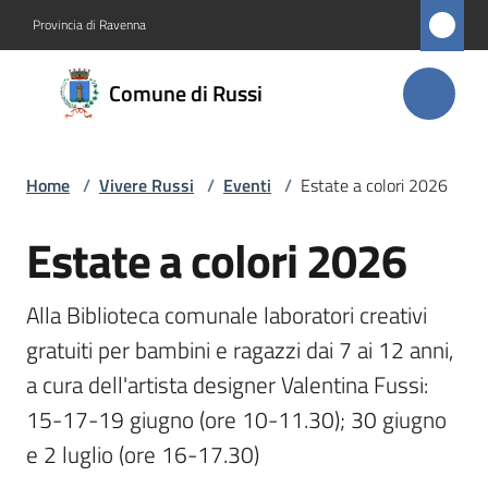
Vai al contenuto
Vai alla navigazione
Vai al footer
Provincia di Ravenna
Comune
Comune di Russi
di Russi
Home
/
Vivere Russi
/
Eventi
/
Estate a colori 2026
Amministrazione
Estate a colori 2026
Salta al contenuto
Novità
Alla Biblioteca comunale laboratori creativi 
Servizi
gratuiti per bambini e ragazzi dai 7 ai 12 anni, 
Vivere
a cura dell'artista designer Valentina Fussi: 
Russi
15-17-19 giugno (ore 10-11.30); 30 giugno 
Menu selezionato
e 2 luglio (ore 16-17.30) 