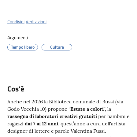
Orari
Condividi
Vedi azioni
uffici
Argomenti
Segnalazioni
Tempo libero
Cultura
Tutti
gli
argomenti
Cos'è
Seguici
Anche nel 2026 la Biblioteca comunale di Russi (via
su
Godo Vecchia 10) propone “
Estate a colori
”, la
rassegna di laboratori creativi gratuiti
per bambini e
ragazzi
dai 7 ai 12 anni
, quest’anno a cura dell'artista
designer di lettere e parole Valentina Fussi.