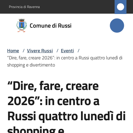
Vai al contenuto
Vai alla navigazione
Vai al footer
Provincia di Ravenna
Comune
Comune di Russi
di Russi
Home
/
Vivere Russi
/
Eventi
/
Amministrazione
“Dire, fare, creare 2026”: in centro a Russi quattro lunedì di
shopping e divertimento
Novità
“Dire, fare, creare
Salta al contenuto
Servizi
2026”: in centro a
Vivere
Russi quattro lunedì di
Russi
Menu selezionato
shopping e