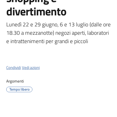
divertimento
Orari
uffici
Lunedì 22 e 29 giugno, 6 e 13 luglio (dalle ore 
18.30 a mezzanotte) negozi aperti, laboratori 
Segnalazioni
e intrattenimenti per grandi e piccoli
Tutti
gli
argomenti
Condividi
Vedi azioni
Argomenti
Seguici
su
Tempo libero