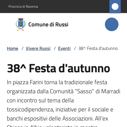
Vai al contenuto
Vai alla navigazione
Vai al footer
Provincia di Ravenna
Comune
Comune di Russi
di Russi
Home
/
Vivere Russi
/
Eventi
/
38^ Festa d'autunno
Amministrazione
38^ Festa d'autunno
Salta al contenuto
Novità
In piazza Farini torna la tradizionale festa 
Servizi
organizzata dalla Comunità "Sasso" di Marradi 
Vivere
con incontro sul tema della 
Russi
tossicodipendenza, iniziative per il sociale e 
Menu selezionato
banchi espositivi delle Associazioni. All'ex 