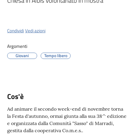
Chiesa in Albis volontariato in mostra
Orari
uffici
Condividi
Vedi azioni
Segnalazioni
Argomenti
Tutti
Giovani
Tempo libero
gli
argomenti
Cos'è
Seguici
su
Ad animare il secondo week-end di novembre torna
la Festa d'autunno, ormai giunta alla sua 38^ edizione
e organizzata dalla Comunità "Sasso" di Marradi,
gestita dalla cooperativa Co.m.e.s..