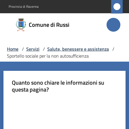
Vai al contenuto
Vai alla navigazione
Vai al footer
Provincia di Ravenna
Comune
Comune di Russi
di Russi
Home
/
Servizi
/
Salute, benessere e assistenza
/
Amministrazione
Sportello sociale per la non autosufficienza
Novità
Quanto sono chiare le informazioni su
Servizi
questa pagina?
Menu selezionato
Vivere
Valuta da 1 a 5 stelle
Russi