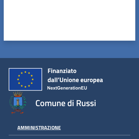
Orari
uffici
Segnalazioni
Tutti
gli
argomenti
Seguici
Comune di Russi
su
AMMINISTRAZIONE