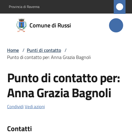
Vai al contenuto
Vai alla navigazione
Vai al footer
Provincia di Ravenna
Comune
Comune di Russi
di Russi
Home
/
Punti di contatto
/
Amministrazione
Punto di contatto per: Anna Grazia Bagnoli
Novità
Punto di contatto per:
Salta al contenuto
Servizi
Anna Grazia Bagnoli
Vivere
Condividi
Vedi azioni
Russi
Contatti