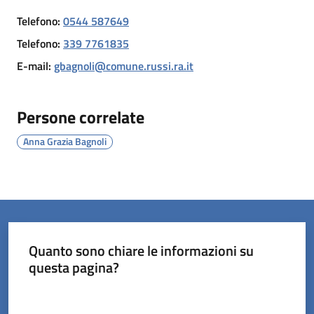
Telefono
:
0544 587649
Orari
Telefono
:
339 7761835
uffici
E-mail
:
gbagnoli@comune.russi.ra.it
Segnalazioni
Persone correlate
Tutti
Anna Grazia Bagnoli
gli
argomenti
Seguici
su
Quanto sono chiare le informazioni su
questa pagina?
Valuta da 1 a 5 stelle