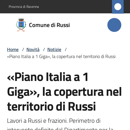
Vai al contenuto
Vai alla navigazione
Vai al footer
Provincia di Ravenna
Comune
Comune di Russi
di Russi
Home
/
Novità
/
Notizie
/
Amministrazione
«Piano Italia a 1 Giga», la copertura nel territorio di Russi
Novità
«Piano Italia a 1
Salta al contenuto
Menu selezionato
Servizi
Giga», la copertura nel
territorio di Russi
Vivere
Russi
Lavori a Russi e frazioni. Perimetro di 
intervento definito dal Dipartimento per la 