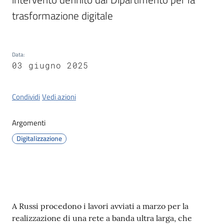
trasformazione digitale
Orari
uffici
Data
:
Segnalazioni
03 giugno 2025
Tutti
Condividi
Vedi azioni
gli
argomenti
Argomenti
Digitalizzazione
Seguici
su
Contenuto
A Russi procedono i lavori avviati a marzo per la
realizzazione di una rete a banda ultra larga, che