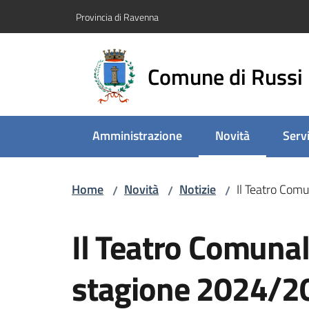
Vai al contenuto
Vai alla navigazione
Vai al footer
Provincia di Ravenna
Comune di Russi
Amministrazione
Novità
Servi
Menu selezionato
Home
Novità
Notizie
Il Teatro Com
/
/
/
Salta al contenuto
Il Teatro Comunal
stagione 2024/2