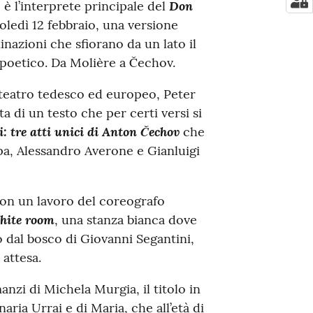
Don
, è l’interprete principale del
oledì 12 febbraio, una versione
inazioni che sfiorano da un lato il
o poetico. Da Molière a Čechov.
 teatro tedesco ed europeo, Peter
a di un testo che per certi versi si
i: tre atti unici di Anton Čechov
che
ppa, Alessandro Averone e Gianluigi
on un lavoro del coreografo
hite room
, una stanza bianca dove
rno dal bosco di Giovanni Segantini,
 attesa.
anzi di Michela Murgia, il titolo in
aria Urrai e di Maria, che all’età di