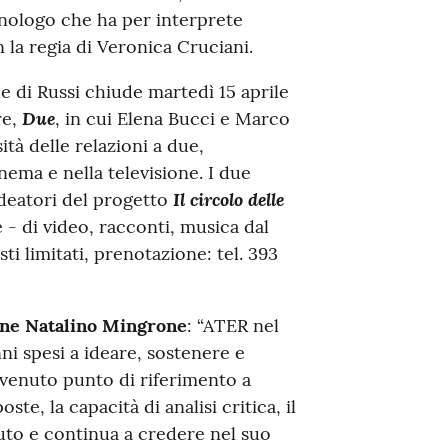
monologo che ha per interprete
 la regia di Veronica Cruciani.
 di Russi chiude martedì 15 aprile
Due
re,
, in cui Elena Bucci e Marco
ità delle relazioni a due,
inema e nella televisione. I due
Il circolo delle
ideatori del progetto
e - di video, racconti, musica dal
sti limitati, prenotazione: tel. 393
one Natalino Mingrone
: “ATER nel
ni spesi a ideare, sostenere e
ivenuto punto di riferimento a
ste, la capacità di analisi critica, il
uto e continua a credere nel suo