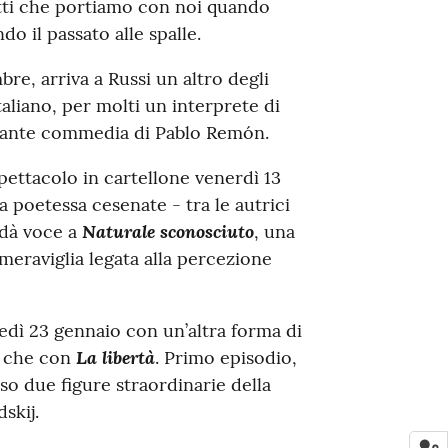
etti che portiamo con noi quando
 il passato alle spalle.
e, arriva a Russi un altro degli
taliano, per molti un interprete di
larante commedia di Pablo Remón.
spettacolo in cartellone venerdì 13
 poetessa cesenate - tra le autrici
Naturale sconosciuto
- dà voce a
, una
meraviglia legata alla percezione
dì 23 gennaio con un’altra forma di
La libertà
i che con
. Primo episodio,
so due figure straordinarie della
skij.