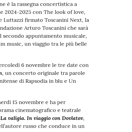
ne è la rassegna concertistica a
ne 2024-2025 con The look of love,
 Luttazzi firmato Toscanini Next, la
ondazione Arturo Toscanini che sarà
il secondo appuntamento musicale,
lm music, un viaggio tra le più belle
ercoledì 6 novembre le tre date con
n
, un concerto originale tra parole
unitense di Rapsodia in blu e Un
nerdì 15 novembre e ha per
norama cinematografico e teatrale
La valigia
In viaggio con Dovlatov
a
.
,
dell’autore russo che conduce in un