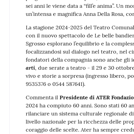
sei anni le viene data a “fill’e anima”. Un 
un’intensa e magnifica Anna Della Rosa, con
La stagione 2024-2025 del Teatro Comunale
con il nuovo spettacolo de Le belle bandie
Sgrosso esplorano l’equilibrio e la compless
focalizzandosi sul dialogo nel teatro, nel c
fondatori della compagnia sono anche gli 
arti
, due serate a teatro - il 29 e 30 ottobr
vivo e storie a sorpresa (ingresso libero, po
9535376 o 0544 587641).
Commenta il
Presidente di ATER Fondazi
2024 ha compiuto 60 anni. Sono stati 60 an
rilanciare un sistema culturale regionale d
livello nazionale per la ricchezza delle propo
coraggio delle scelte. Ater ha sempre cred