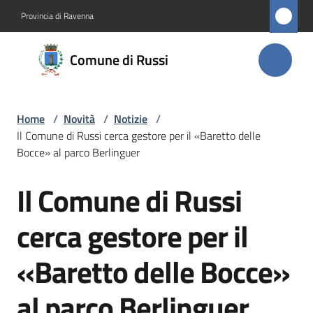
Vai al contenuto
Vai alla navigazione
Vai al footer
Provincia di Ravenna
Comune
Comune di Russi
di Russi
Home
/
Novità
/
Notizie
/
Amministrazione
Il Comune di Russi cerca gestore per il «Baretto delle
Bocce» al parco Berlinguer
Novità
Menu selezionato
Il Comune di Russi
Salta al contenuto
Servizi
cerca gestore per il
Vivere
«Baretto delle Bocce»
Russi
al parco Berlinguer