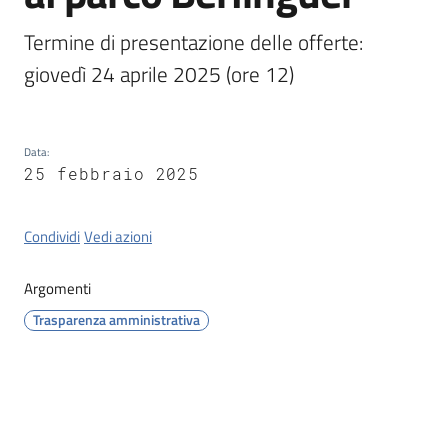
Termine di presentazione delle offerte: 
Orari
giovedì 24 aprile 2025 (ore 12) 
uffici
Segnalazioni
Data
:
25 febbraio 2025
Tutti
gli
argomenti
Condividi
Vedi azioni
Argomenti
Seguici
Trasparenza amministrativa
su