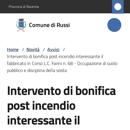
Vai al contenuto
Vai alla navigazione
Vai al footer
Provincia di Ravenna
Comune
Comune di Russi
di Russi
Home
/
Novità
/
Avvisi
/
Amministrazione
Intervento di bonifica post incendio interessante il
fabbricato in Corso L.C. Farini n. 68 - Occupazione di suolo
Novità
pubblico e disciplina della sosta
Menu selezionato
Intervento di bonifica
Servizi
Salta al contenuto
post incendio
Vivere
Russi
interessante il