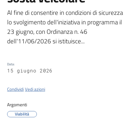
Al fine di consentire in condizioni di sicurezza 
Orari
lo svolgimento dell'iniziativa in programma il 
uffici
23 giugno, con Ordinanza n. 46 
Segnalazioni
dell'11/06/2026 si istituisce...
Tutti
gli
Data
:
argomenti
15 giugno 2026
Condividi
Vedi azioni
Seguici
su
Argomenti
Viabilità