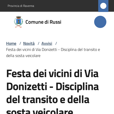
Vai al contenuto
Vai alla navigazione
Vai al footer
Provincia di Ravenna
Comune
Comune di Russi
di Russi
Home
/
Novità
/
Avvisi
/
Amministrazione
Festa dei vicini di Via Donizetti - Disciplina del transito e
della sosta veicolare
Novità
Menu selezionato
Festa dei vicini di Via
Salta al contenuto
Servizi
Donizetti - Disciplina
Vivere
del transito e della
Russi
sosta veicolare