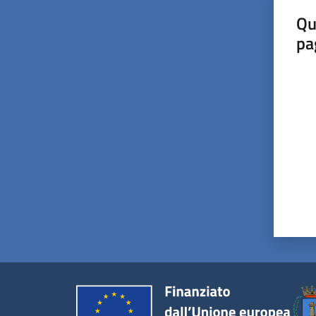
Qu
pa
Valut