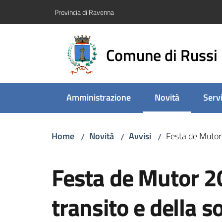
Vai al contenuto
Vai alla navigazione
Vai al footer
Provincia di Ravenna
Comune di Russi
Amministrazione
Novità
Servi
Menu selezionato
Home
Novità
Avvisi
Festa de Mutor 
/
/
/
Salta al contenuto
Festa de Mutor 20
transito e della s