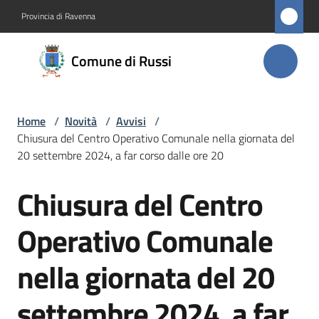
Vai al contenuto
Vai alla navigazione
Vai al footer
Provincia di Ravenna
Comune
Comune di Russi
di Russi
Home
/
Novità
/
Avvisi
/
Amministrazione
Chiusura del Centro Operativo Comunale nella giornata del
20 settembre 2024, a far corso dalle ore 20
Novità
Menu selezionato
Chiusura del Centro
Salta al contenuto
Servizi
Operativo Comunale
Vivere
nella giornata del 20
Russi
settembre 2024, a far