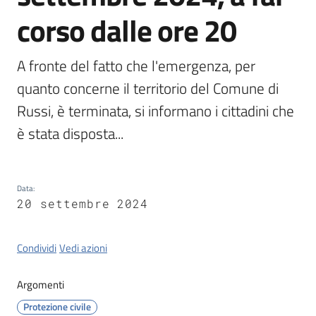
corso dalle ore 20
Orari
uffici
A fronte del fatto che l'emergenza, per 
quanto concerne il territorio del Comune di 
Segnalazioni
Russi, è terminata, si informano i cittadini che 
Tutti
è stata disposta...
gli
argomenti
Data
:
20 settembre 2024
Seguici
su
Condividi
Vedi azioni
Argomenti
Protezione civile