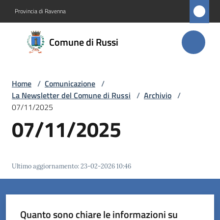
Vai al contenuto
Vai alla navigazione
Vai al footer
Provincia di Ravenna
Comune
Comune di Russi
di Russi
Home
/
Comunicazione
/
Amministrazione
La Newsletter del Comune di Russi
/
Archivio
/
07/11/2025
Novità
07/11/2025
Servizi
Ultimo aggiornamento
:
23-02-2026 10:46
Vivere
Russi
Quanto sono chiare le informazioni su