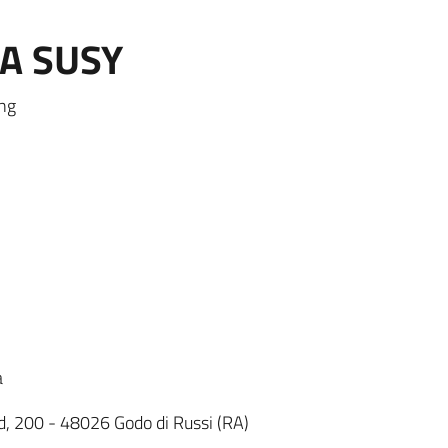
A SUSY
ang
a
d, 200 - 48026 Godo di Russi (RA)