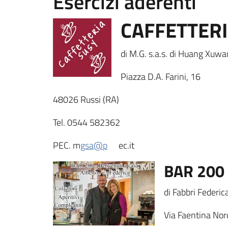
Esercizi aderenti
CAFFETTERI
di M.G. s.a.s. di Huang Xuw
Piazza D.A. Farini, 16
48026 Russi (RA)
Tel. 0544 582362
PEC. m
gsa@p
ec.it
BAR 200
di Fabbri Federic
Via Faentina Nor