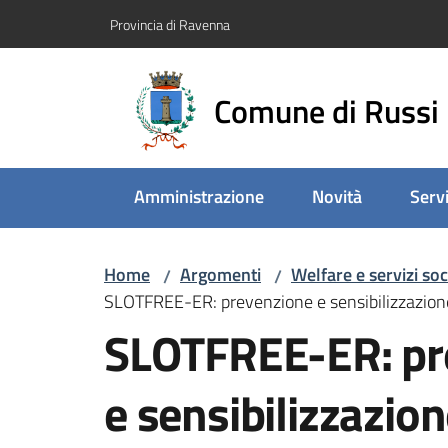
Vai al contenuto
Vai alla navigazione
Vai al footer
Provincia di Ravenna
Comune di Russi
Amministrazione
Novità
Servi
Home
Argomenti
Welfare e servizi soc
/
/
SLOTFREE-ER: prevenzione e sensibilizzazione 
SLOTFREE-ER: pr
e sensibilizzazion