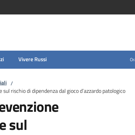
zi
Vivere Russi
Ora
iali
/
sul rischio di dipendenza dal gioco d’azzardo patologico
evenzione
e sul