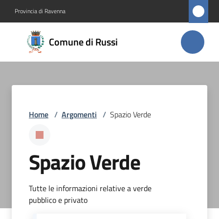
Vai al contenuto
Vai alla navigazione
Vai al footer
Provincia di Ravenna
Comune
Comune di Russi
di Russi
Amministrazione
Home
/
Argomenti
/
Spazio Verde
Novità
Servizi
Spazio Verde
Vivere
Russi
Tutte le informazioni relative a verde
pubblico e privato