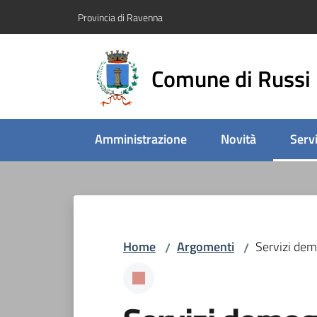
Vai al contenuto
Vai alla navigazione
Vai al footer
Provincia di Ravenna
Comune di Russi
Amministrazione
Novità
Servi
Menu
Home
Argomenti
Servizi dem
/
/