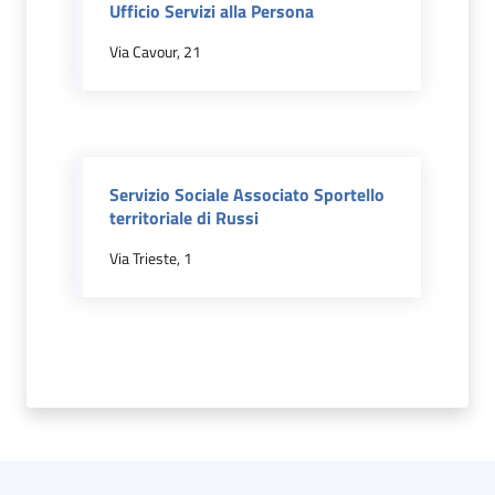
Ufficio Servizi alla Persona
Via Cavour, 21
Orari
uffici
Segnalazioni
Servizio Sociale Associato Sportello
Tutti
territoriale di Russi
gli
argomenti
Via Trieste, 1
Menu selezionato
Seguici
su