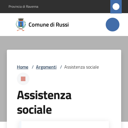
Vai al contenuto
Vai alla navigazione
Vai al footer
Provincia di Ravenna
Comune
Comune di Russi
di Russi
Amministrazione
Home
/
Argomenti
/
Assistenza sociale
Novità
Servizi
Assistenza
Vivere
sociale
Russi