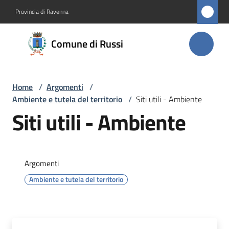
Vai al contenuto
Vai alla navigazione
Vai al footer
Provincia di Ravenna
Comune
Comune di Russi
di Russi
Home
/
Argomenti
/
Amministrazione
Ambiente e tutela del territorio
/
Siti utili - Ambiente
Siti utili - Ambiente
Novità
Servizi
Argomenti
Vivere
Ambiente e tutela del territorio
Russi