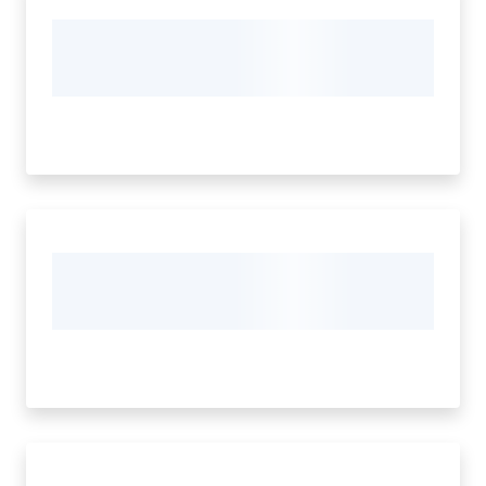
Orari
uffici
Segnalazioni
Tutti
gli
argomenti
Menu selezionato
Seguici
su