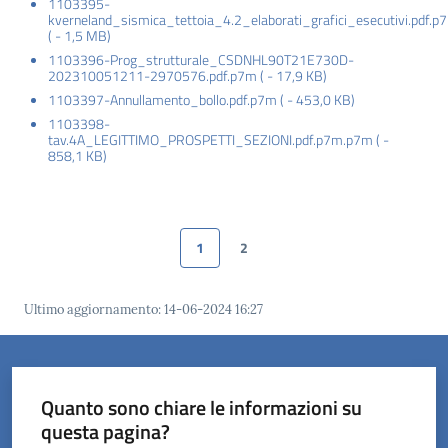
1103395-
kverneland_sismica_tettoia_4.2_elaborati_grafici_esecutivi.pdf.p
(
-
1,5 MB
)
1103396-Prog_strutturale_CSDNHL90T21E730D-
202310051211-2970576.pdf.p7m
(
-
17,9 KB
)
1103397-Annullamento_bollo.pdf.p7m
(
-
453,0 KB
)
1103398-
tav.4A_LEGITTIMO_PROSPETTI_SEZIONI.pdf.p7m.p7m
(
-
858,1 KB
)
1
2
Pagina precedente
Pagina
Pagina
Pagina successiva
Ultimo aggiornamento
:
14-06-2024 16:27
Quanto sono chiare le informazioni su
questa pagina?