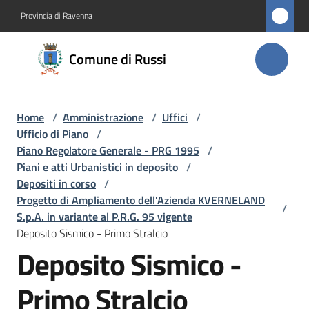
Vai al contenuto
Vai alla navigazione
Vai al footer
Provincia di Ravenna
Comune
Comune di Russi
di Russi
Home
/
Amministrazione
/
Uffici
/
Amministrazione
Ufficio di Piano
/
Menu selezionato
Piano Regolatore Generale - PRG 1995
/
Novità
Piani e atti Urbanistici in deposito
/
Depositi in corso
/
Progetto di Ampliamento dell'Azienda KVERNELAND
Servizi
/
S.p.A. in variante al P.R.G. 95 vigente
Deposito Sismico - Primo Stralcio
Vivere
Deposito Sismico -
Russi
Primo Stralcio