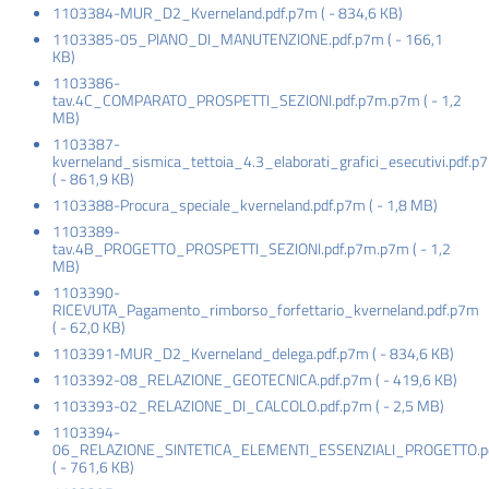
1103384-MUR_D2_Kverneland.pdf.p7m
(
-
834,6 KB
)
1103385-05_PIANO_DI_MANUTENZIONE.pdf.p7m
(
-
166,1
KB
)
1103386-
tav.4C_COMPARATO_PROSPETTI_SEZIONI.pdf.p7m.p7m
(
-
1,2
MB
)
1103387-
kverneland_sismica_tettoia_4.3_elaborati_grafici_esecutivi.pdf.p
(
-
861,9 KB
)
1103388-Procura_speciale_kverneland.pdf.p7m
(
-
1,8 MB
)
1103389-
tav.4B_PROGETTO_PROSPETTI_SEZIONI.pdf.p7m.p7m
(
-
1,2
MB
)
1103390-
RICEVUTA_Pagamento_rimborso_forfettario_kverneland.pdf.p7m
(
-
62,0 KB
)
1103391-MUR_D2_Kverneland_delega.pdf.p7m
(
-
834,6 KB
)
1103392-08_RELAZIONE_GEOTECNICA.pdf.p7m
(
-
419,6 KB
)
1103393-02_RELAZIONE_DI_CALCOLO.pdf.p7m
(
-
2,5 MB
)
1103394-
06_RELAZIONE_SINTETICA_ELEMENTI_ESSENZIALI_PROGETTO.p
(
-
761,6 KB
)