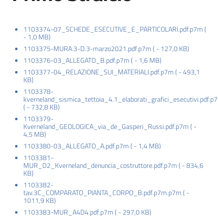
Orari
1103374-07_SCHEDE_ESECUTIVE_E_PARTICOLARI.pdf.p7m
(
uffici
-
1,0 MB
)
1103375-MURA.3-D.3-marzo2021.pdf.p7m
(
-
127,0 KB
)
1103376-03_ALLEGATO_B.pdf.p7m
(
-
1,6 MB
)
Segnalazioni
1103377-04_RELAZIONE_SUI_MATERIALI.pdf.p7m
(
-
493,1
KB
)
Tutti
1103378-
kverneland_sismica_tettoia_4.1_elaborati_grafici_esecutivi.pdf.p
gli
(
-
732,8 KB
)
argomenti
1103379-
Kverneland_GEOLOGICA_via_de_Gasperi_Russi.pdf.p7m
(
-
4,5 MB
)
1103380-03_ALLEGATO_A.pdf.p7m
(
-
1,4 MB
)
Seguici
1103381-
MUR_D2_Kverneland_denuncia_costruttore.pdf.p7m
(
-
834,6
su
KB
)
1103382-
tav.3C_COMPARATO_PIANTA_CORPO_B.pdf.p7m.p7m
(
-
1011,9 KB
)
1103383-MUR_A4D4.pdf.p7m
(
-
297,0 KB
)