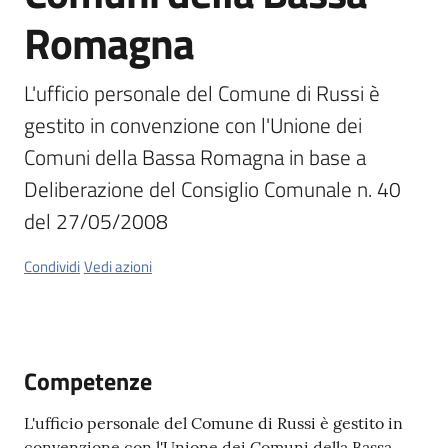
Romagna
Orari
uffici
L'ufficio personale del Comune di Russi è 
gestito in convenzione con l'Unione dei 
Segnalazioni
Comuni della Bassa Romagna in base a 
Tutti
Deliberazione del Consiglio Comunale n. 40 
gli
del 27/05/2008
argomenti
Condividi
Vedi azioni
Seguici
su
Competenze
L'ufficio personale del Comune di Russi è gestito in
convenzione con l'Unione dei Comuni della Bassa