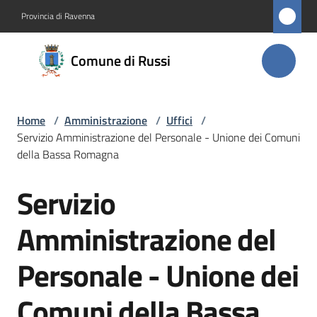
Vai al contenuto
Vai alla navigazione
Vai al footer
Provincia di Ravenna
Comune
Comune di Russi
di Russi
Home
/
Amministrazione
/
Uffici
/
Amministrazione
Servizio Amministrazione del Personale - Unione dei Comuni
Menu selezionato
della Bassa Romagna
Novità
Servizio
Salta al contenuto
Servizi
Menu selezionato
Amministrazione del
Vivere
Personale - Unione dei
Russi
Comuni della Bassa