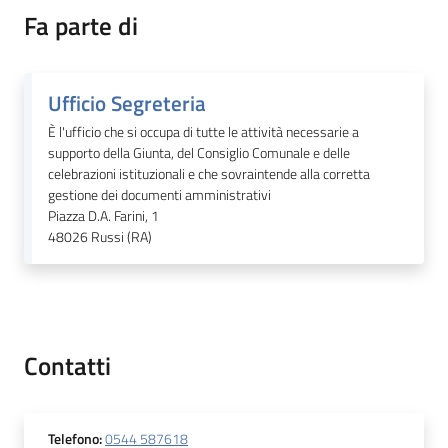
Fa parte di
Orari
uffici
Ufficio Segreteria
Segnalazioni
È l'ufficio che si occupa di tutte le attività necessarie a
supporto della Giunta, del Consiglio Comunale e delle
celebrazioni istituzionali e che sovraintende alla corretta
Tutti
gestione dei documenti amministrativi
gli
Piazza D.A. Farini, 1
argomenti
48026
Russi (RA)
Seguici
su
Contatti
Telefono
:
0544 587618