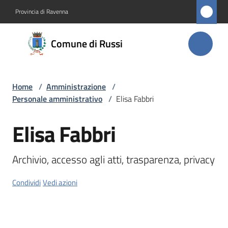
Vai al contenuto
Vai alla navigazione
Vai al footer
Provincia di Ravenna
Comune
Comune di Russi
di Russi
Home
/
Amministrazione
/
Amministrazione
Personale amministrativo
/
Elisa Fabbri
Menu selezionato
Novità
Elisa Fabbri
Salta al contenuto
Servizi
Archivio, accesso agli atti, trasparenza, privacy
Vivere
Condividi
Vedi azioni
Russi