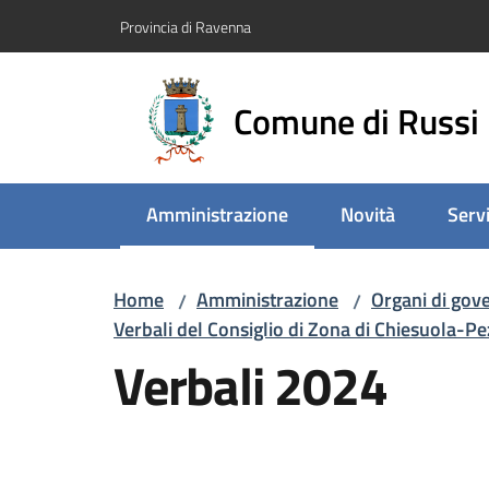
Vai al contenuto
Vai alla navigazione
Vai al footer
Provincia di Ravenna
Comune di Russi
Amministrazione
Novità
Servi
Menu selezionato
Home
Amministrazione
Organi di gov
/
/
Verbali del Consiglio di Zona di Chiesuola-P
Verbali 2024