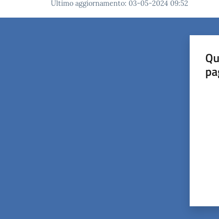
Ultimo aggiornamento
:
03-05-2024 09:52
Qu
pa
Valut