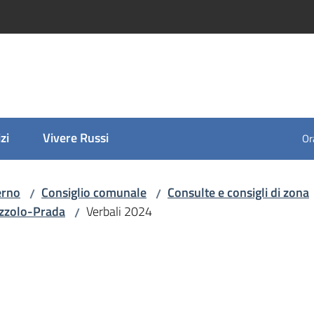
zi
Vivere Russi
Ora
erno
Consiglio comunale
Consulte e consigli di zona
/
/
ezzolo-Prada
Verbali 2024
/