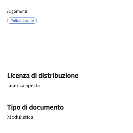
Argomenti
Orari
Polizia Locale
uffici
Segnalazioni
Tutti
gli
argomenti
Descrizione
Licenza di distribuzione
Licenza aperta
Seguici
su
Tipo di documento
Modulistica