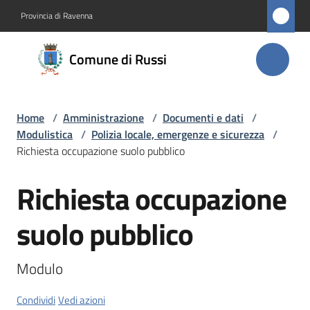
Vai al contenuto
Vai alla navigazione
Vai al footer
Provincia di Ravenna
Comune
Comune di Russi
di Russi
Home
/
Amministrazione
/
Documenti e dati
/
Amministrazione
Modulistica
/
Polizia locale, emergenze e sicurezza
/
Menu selezionato
Richiesta occupazione suolo pubblico
Novità
Richiesta occupazione
Salta al contenuto
Servizi
suolo pubblico
Vivere
Russi
Modulo
Condividi
Vedi azioni