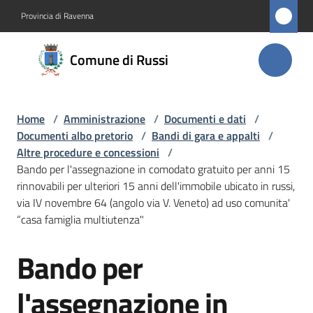
Vai al contenuto
Vai alla navigazione
Vai al footer
Provincia di Ravenna
Comune
Comune di Russi
di Russi
Home
/
Amministrazione
/
Documenti e dati
/
Amministrazione
Documenti albo pretorio
/
Bandi di gara e appalti
/
Menu selezionato
Altre procedure e concessioni
/
Novità
Bando per l'assegnazione in comodato gratuito per anni 15
rinnovabili per ulteriori 15 anni dell'immobile ubicato in russi,
via IV novembre 64 (angolo via V. Veneto) ad uso comunita'
Servizi
“casa famiglia multiutenza"
Vivere
Bando per
Salta al contenuto
Russi
l'assegnazione in