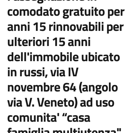
comodato gratuito per
Orari
anni 15 rinnovabili per
uffici
ulteriori 15 anni
Segnalazioni
dell'immobile ubicato
Tutti
gli
in russi, via IV
argomenti
novembre 64 (angolo
Seguici
via V. Veneto) ad uso
su
comunita' “casa
famiglia multiutenza"