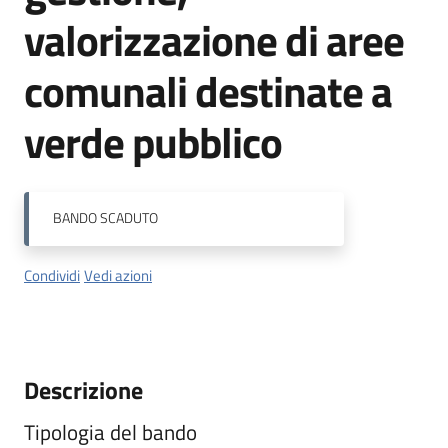
valorizzazione di aree
Orari
comunali destinate a
uffici
verde pubblico
Segnalazioni
Tutti
gli
BANDO
SCADUTO
argomenti
Condividi
Vedi azioni
Seguici
su
Descrizione
Tipologia del bando