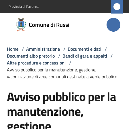
Vai al contenuto
Vai alla navigazione
Vai al footer
Provincia di Ravenna
Comune
Comune di Russi
di Russi
Home
/
Amministrazione
/
Documenti e dati
/
Amministrazione
Documenti albo pretorio
/
Bandi di gara e appalti
/
Menu selezionato
Altre procedure e concessioni
/
Novità
Avviso pubblico per la manutenzione, gestione,
valorizzazione di aree comunali destinate a verde pubblico
Servizi
Avviso pubblico per la
Salta al contenuto
Vivere
manutenzione,
Russi
gestione,