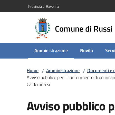
Vai al contenuto
Vai alla navigazione
Vai al footer
Provincia di Ravenna
Comune di Russi
Amministrazione
Novità
Servi
Menu selezionato
Home
Amministrazione
Documenti e d
/
/
Avviso pubblico per il conferimento di un incaric
Calderana srl
Salta al contenuto
Avviso pubblico p