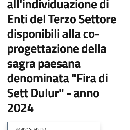
all'individuazione di
Enti del Terzo Settore
Orari
uffici
disponibili alla co-
Segnalazioni
progettazione della
Tutti
sagra paesana
gli
argomenti
denominata "Fira di
Sett Dulur" - anno
Seguici
su
2024
BANDO
SCADUTO