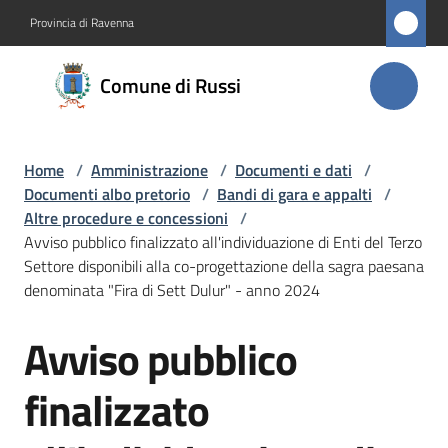
Vai al contenuto
Vai alla navigazione
Vai al footer
Provincia di Ravenna
Comune
Comune di Russi
di Russi
Home
/
Amministrazione
/
Documenti e dati
/
Amministrazione
Documenti albo pretorio
/
Bandi di gara e appalti
/
Menu selezionato
Altre procedure e concessioni
/
Novità
Avviso pubblico finalizzato all'individuazione di Enti del Terzo
Settore disponibili alla co-progettazione della sagra paesana
denominata "Fira di Sett Dulur" - anno 2024
Servizi
Avviso pubblico
Salta al contenuto
Vivere
Russi
finalizzato