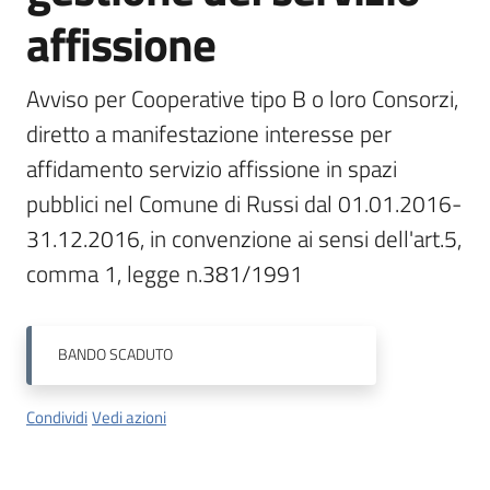
affissione
Orari
uffici
Avviso per Cooperative tipo B o loro Consorzi, 
diretto a manifestazione interesse per 
Segnalazioni
affidamento servizio affissione in spazi 
Tutti
pubblici nel Comune di Russi dal 01.01.2016-
gli
31.12.2016, in convenzione ai sensi dell'art.5, 
argomenti
comma 1, legge n.381/1991
Seguici
BANDO
SCADUTO
su
Condividi
Vedi azioni