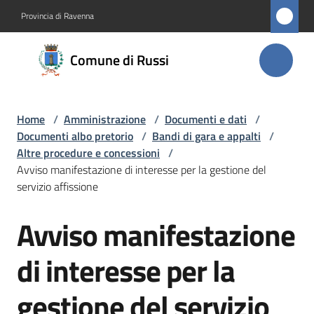
Vai al contenuto
Vai alla navigazione
Vai al footer
Provincia di Ravenna
Comune
Comune di Russi
di Russi
Home
/
Amministrazione
/
Documenti e dati
/
Amministrazione
Documenti albo pretorio
/
Bandi di gara e appalti
/
Menu selezionato
Altre procedure e concessioni
/
Novità
Avviso manifestazione di interesse per la gestione del
servizio affissione
Servizi
Avviso manifestazione
Salta al contenuto
Vivere
di interesse per la
Russi
gestione del servizio