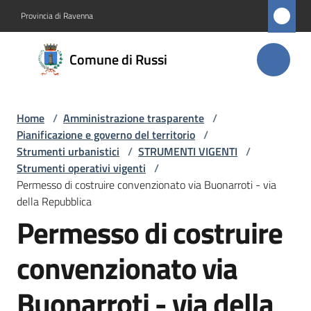
Vai al contenuto
Vai alla navigazione
Vai al footer
Provincia di Ravenna
Comune
Comune di Russi
di Russi
Home
/
Amministrazione trasparente
/
Amministrazione
Pianificazione e governo del territorio
/
Menu selezionato
Strumenti urbanistici
/
STRUMENTI VIGENTI
/
Novità
Strumenti operativi vigenti
/
Permesso di costruire convenzionato via Buonarroti - via
della Repubblica
Servizi
Permesso di costruire
Vivere
convenzionato via
Russi
Buonarroti - via della