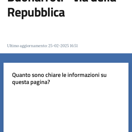
Repubblica
Orari
uffici
Segnalazioni
Ultimo aggiornamento
:
25-02-2025 16:51
Tutti
gli
argomenti
Quanto sono chiare le informazioni su
questa pagina?
Valuta da 1 a 5 stelle
Seguici
su