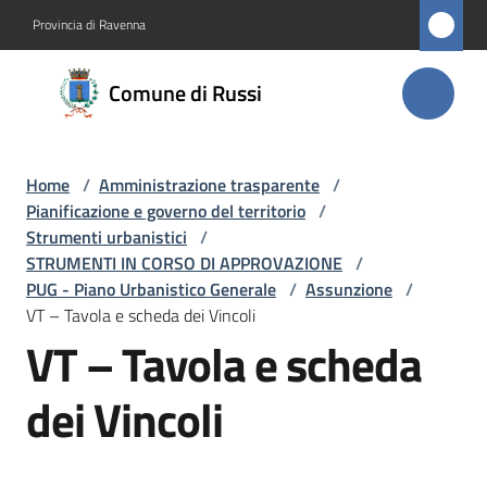
Vai al contenuto
Vai alla navigazione
Vai al footer
Provincia di Ravenna
Comune
Comune di Russi
di Russi
Home
/
Amministrazione trasparente
/
Amministrazione
Pianificazione e governo del territorio
/
Menu selezionato
Strumenti urbanistici
/
Novità
STRUMENTI IN CORSO DI APPROVAZIONE
/
PUG - Piano Urbanistico Generale
/
Assunzione
/
VT – Tavola e scheda dei Vincoli
Servizi
VT – Tavola e scheda
Vivere
dei Vincoli
Russi