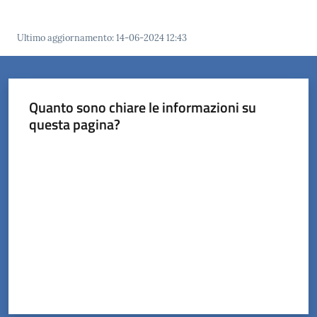
Orari
Ultimo aggiornamento
:
14-06-2024 12:43
uffici
Segnalazioni
Quanto sono chiare le informazioni su
questa pagina?
Tutti
gli
Valuta da 1 a 5 stelle
argomenti
Seguici
su