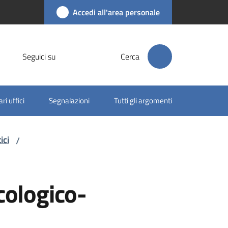
Accedi all'area personale
Seguici su
Cerca
ri uffici
Segnalazioni
Tutti gli argomenti
ici
/
cologico-