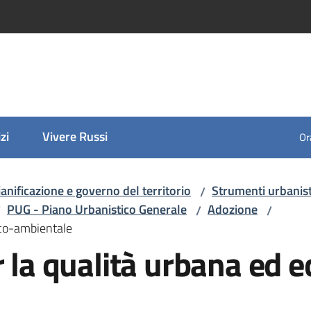
zi
Vivere Russi
Ora
ianificazione e governo del territorio
Strumenti urbanist
/
PUG - Piano Urbanistico Generale
Adozione
/
/
/
ico-ambientale
r la qualità urbana ed e