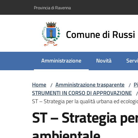
Vai al contenuto
Vai alla navigazione
Vai al footer
Provincia di Ravenna
Comune di Russi
Amministrazione
Novità
Servi
Menu selezionato
Home
Amministrazione trasparente
P
/
/
STRUMENTI IN CORSO DI APPROVAZIONE
ST – Strategia per la qualità urbana ed ecolog
ST – Strategia pe
ambientale