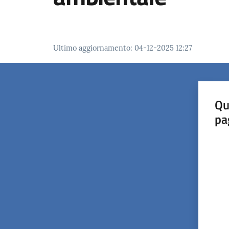
Ultimo aggiornamento
:
04-12-2025 12:27
Qu
pa
Valut