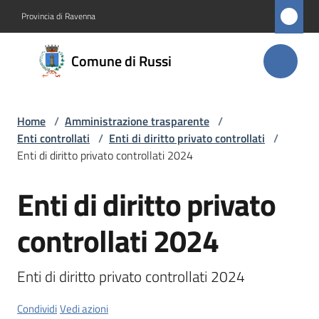
Vai al contenuto
Vai alla navigazione
Vai al footer
Provincia di Ravenna
Comune
Comune di Russi
di Russi
Home
/
Amministrazione trasparente
/
Amministrazione
Enti controllati
/
Enti di diritto privato controllati
/
Menu selezionato
Enti di diritto privato controllati 2024
Novità
Enti di diritto privato
Salta al contenuto
Servizi
controllati 2024
Vivere
Russi
Enti di diritto privato controllati 2024
Condividi
Vedi azioni