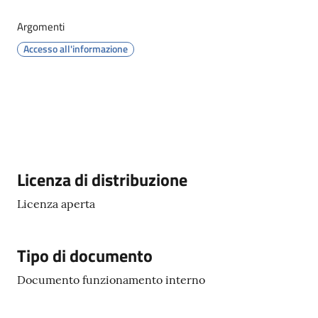
Argomenti
Orari
Accesso all'informazione
uffici
Segnalazioni
Tutti
gli
argomenti
Descrizione
Licenza di distribuzione
Licenza aperta
Seguici
su
Tipo di documento
Documento funzionamento interno