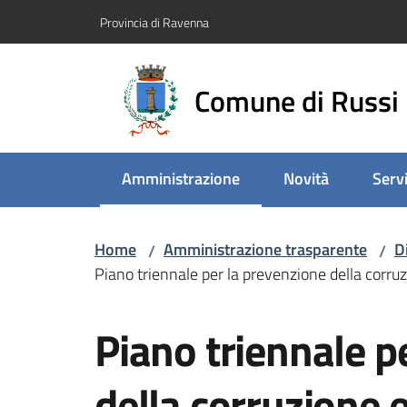
Vai al contenuto
Vai alla navigazione
Vai al footer
Provincia di Ravenna
Comune di Russi
Amministrazione
Novità
Servi
Menu selezionato
Home
Amministrazione trasparente
D
/
/
Piano triennale per la prevenzione della corruz
Piano triennale p
della corruzione e