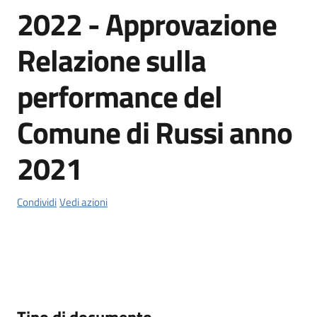
2022 - Approvazione
Orari
Relazione sulla
uffici
performance del
Segnalazioni
Comune di Russi anno
Tutti
gli
2021
argomenti
Condividi
Vedi azioni
Seguici
su