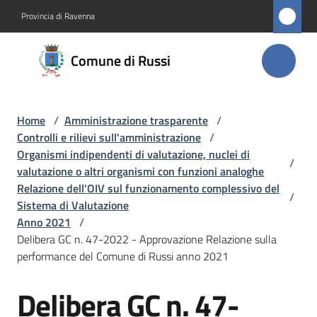
Vai al contenuto
Vai alla navigazione
Vai al footer
Provincia di Ravenna
Comune
Comune di Russi
di Russi
Home
/
Amministrazione trasparente
/
Amministrazione
Controlli e rilievi sull'amministrazione
/
Menu selezionato
Organismi indipendenti di valutazione, nuclei di
/
Novità
valutazione o altri organismi con funzioni analoghe
Relazione dell'OIV sul funzionamento complessivo del
/
Sistema di Valutazione
Servizi
Anno 2021
/
Delibera GC n. 47-2022 - Approvazione Relazione sulla
Vivere
performance del Comune di Russi anno 2021
Russi
Delibera GC n. 47-
Salta al contenuto