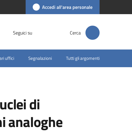
Accedi all'area personale
Seguici su
Cerca
ri uffici
Segnalazioni
Tutti gli argomenti
clei di
ni analoghe