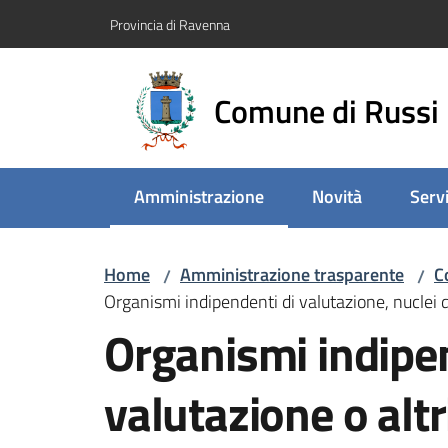
Vai al contenuto
Vai alla navigazione
Vai al footer
Provincia di Ravenna
Comune di Russi
Amministrazione
Novità
Servi
Menu selezionato
Home
Amministrazione trasparente
C
/
/
Organismi indipendenti di valutazione, nuclei 
Organismi indipen
valutazione o alt