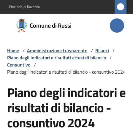
Vai al contenuto
Vai alla navigazione
Vai al footer
Provincia di Ravenna
Comune
Comune di Russi
di Russi
Home
/
Amministrazione trasparente
/
Bilanci
/
Amministrazione
Piano degli indicatori e risultati attesi di bilancio
/
Menu selezionato
Consuntivo
/
Novità
Piano degli indicatori e risultati di bilancio - consuntivo 2024
Piano degli indicatori e
Servizi
Salta al contenuto
risultati di bilancio -
Vivere
Russi
consuntivo 2024