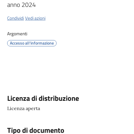
anno 2024
Orari
Condividi
Vedi azioni
uffici
Argomenti
Segnalazioni
Accesso all'informazione
Tutti
gli
argomenti
Seguici
Descrizione
Licenza di distribuzione
su
Licenza aperta
Tipo di documento