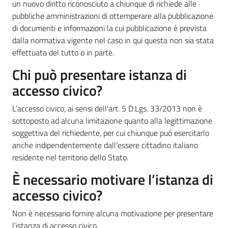
un nuovo diritto riconosciuto a chiunque di richiede alle
pubbliche amministrazioni di ottemperare alla pubblicazione
Orari
di documenti e informazioni la cui pubblicazione è prevista
uffici
dalla normativa vigente nel caso in qui questa non sia stata
effettuata del tutto o in parte.
Segnalazioni
Chi può presentare istanza di
accesso civico?
Tutti
gli
L’accesso civico, ai sensi dell'art. 5 D.Lgs. 33/2013 non è
argomenti
sottoposto ad alcuna limitazione quanto alla legittimazione
soggettiva del richiedente, per cui chiunque può esercitarlo
anche indipendentemente dall’essere cittadino italiano
residente nel territorio dello Stato.
Seguici
su
È necessario motivare l’istanza di
accesso civico?
Non è necessario fornire alcuna motivazione per presentare
l’istanza di accesso civico.