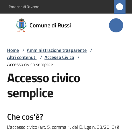
Vai al contenuto
Vai alla navigazione
Vai al footer
Provincia di Ravenna
Comune
Comune di Russi
di Russi
Home
/
Amministrazione trasparente
/
Amministrazione
Altri contenuti
/
Accesso Civico
/
Menu selezionato
Accesso civico semplice
Novità
Accesso civico
Servizi
semplice
Vivere
Russi
Che cos'è?
L'accesso civico (art. 5, comma 1, del D. Lgs n. 33/2013) è