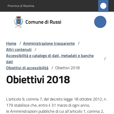
Vai al contenuto
Vai alla navigazione
Vai al footer
Provincia di Ravenna
Comune
Comune di Russi
di Russi
Home
/
Amministrazione trasparente
/
Amministrazione
Altri contenuti
/
Menu selezionato
Accessibilità e catalogo di dati, metadati e banche
/
Novità
dati
Obiettivi di accessibilità
/
Obiettivi 2018
Obiettivi 2018
Servizi
Vivere
Russi
L’articolo 9, comma 7, del decreto legge 18 ottobre 2012, n.
179 stabilisce che, entro il 31 marzo di ogni anno,
le Amministrazioni pubbliche di cui all'articolo 1, comma 2,