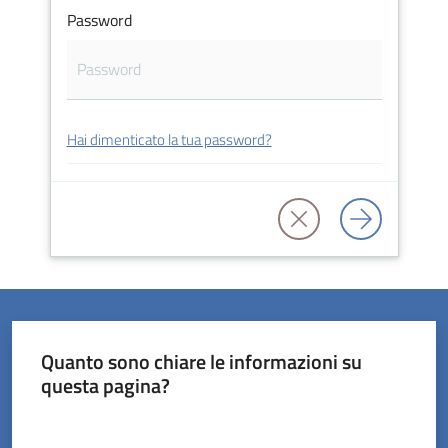
Password
Orari
uffici
Hai dimenticato la tua password?
Segnalazioni
Tutti
gli
argomenti
Seguici
Quanto sono chiare le informazioni su
su
questa pagina?
Valuta da 1 a 5 stelle