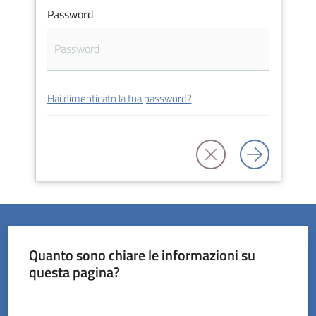
Password
Orari
uffici
Hai dimenticato la tua password?
Segnalazioni
Tutti
gli
argomenti
Seguici
Quanto sono chiare le informazioni su
su
questa pagina?
Valuta da 1 a 5 stelle