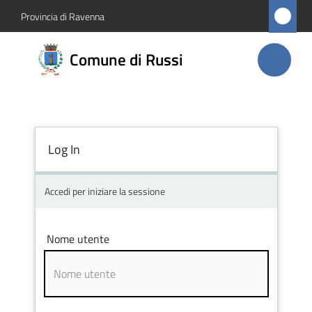
Vai al contenuto
Vai alla navigazione
Vai al footer
Provincia di Ravenna
Comune
Comune di Russi
di Russi
Amministrazione
Log In
Novità
Accedi per iniziare la sessione
Servizi
Nome utente
Vivere
Russi