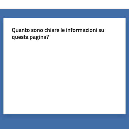
Orari
uffici
Quanto sono chiare le informazioni su
questa pagina?
Segnalazioni
Valuta da 1 a 5 stelle
Tutti
gli
argomenti
Seguici
su