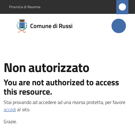
Vai al contenuto
Vai alla navigazione
Vai al footer
Provincia di Ravenna
Comune
Comune di Russi
di Russi
Amministrazione
Non autorizzato
Menu selezionato
Novità
You are not authorized to access
Servizi
this resource.
Stai provando ad accedere ad una risorsa protetta, per favore
Vivere
accedi
al sito.
Russi
Grazie.