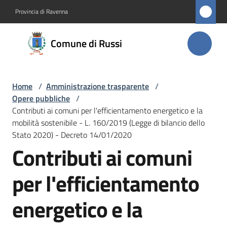
Vai al contenuto
Vai alla navigazione
Vai al footer
Provincia di Ravenna
Comune
Comune di Russi
di Russi
Home
/
Amministrazione trasparente
/
Amministrazione
Opere pubbliche
/
Menu selezionato
Contributi ai comuni per l'efficientamento energetico e la
Novità
mobilità sostenibile - L. 160/2019 (Legge di bilancio dello
Stato 2020) - Decreto 14/01/2020
Contributi ai comuni
Servizi
per l'efficientamento
Vivere
Russi
energetico e la