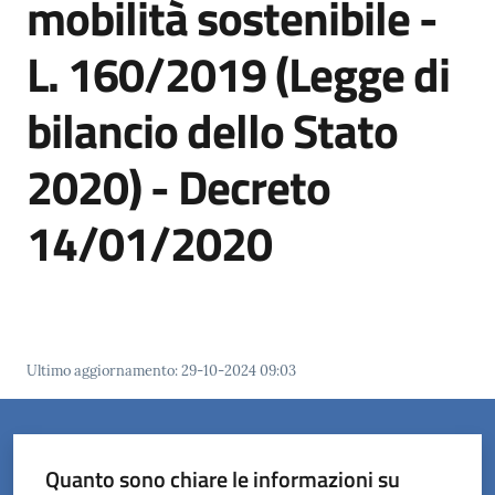
mobilità sostenibile -
L. 160/2019 (Legge di
Orari
uffici
bilancio dello Stato
Segnalazioni
2020) - Decreto
Tutti
14/01/2020
gli
argomenti
Seguici
Ultimo aggiornamento
:
29-10-2024 09:03
su
Quanto sono chiare le informazioni su